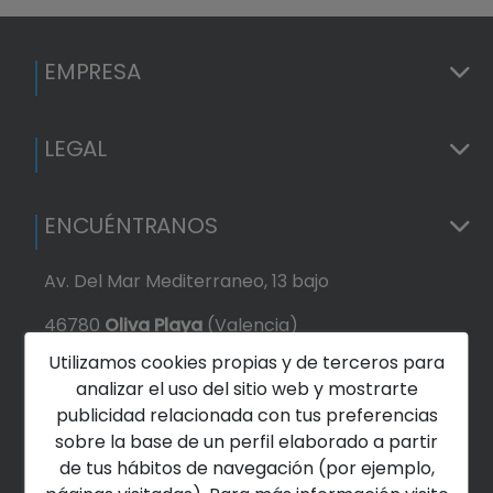
EMPRESA
LEGAL
ENCUÉNTRANOS
Av. Del Mar Mediterraneo, 13 bajo
46780
Oliva
Playa
(Valencia)
Utilizamos cookies propias y de terceros para
+34 611153995
analizar el uso del sitio web y mostrarte
publicidad relacionada con tus preferencias
~ Whatsapp ~
sobre la base de un perfil elaborado a partir
de tus hábitos de navegación (por ejemplo,
inmomar.ebl@gmail.com